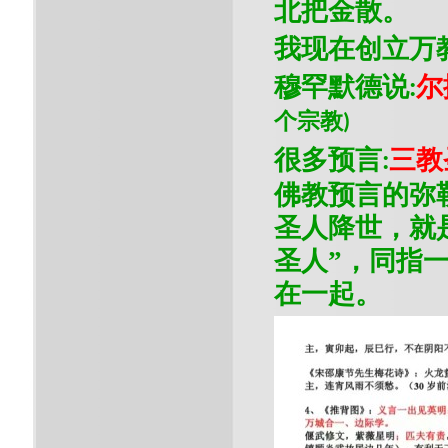
北把金散。
我现在创立万
穆罕默德说
尔
:
个宗教
)
很多预言
三教
:
佛教预言的弥
圣人降世，就
圣人”，同指
在一起。