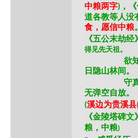
中粮两字
，《
)
道各
教等人没
食，
愿信中粮
《五公末劫经
得见先天祖。
欲
日隐山林间。
守
无弹空自放。
溪边为贵溪县
(
《金陵塔碑文
粮，中粮
)