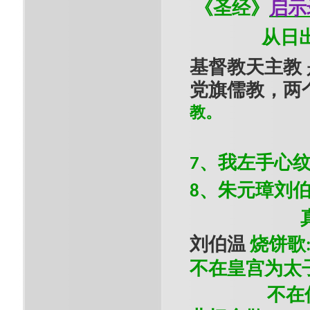
《
圣经
》
启示
从日
基督教天主教
党旗儒教，两
教。
、我左手心纹
7
、朱元璋刘
8
刘伯温
烧饼歌
不在皇宫为太
不在