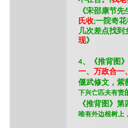
(
《宋邵康节先
氏收
一院奇花
;
几次差点找到
现
》
、《推背图
4
一、万政合一
偃武修文，紫
下兴亡匹夫有责
《推背图》第
唯有外边根树上