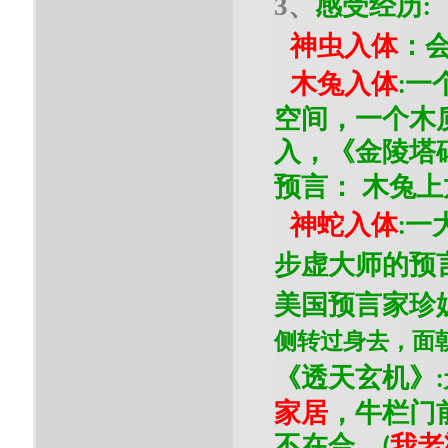
3、
感受经历
:
神虫入体
：
木兔入体
一
:
空间，一个木
入，《金陵塔
预言：
木兔上
神蛇入体
一
:
步虚大师的预
美国预言家珍
侧转过身去，面
《透天玄机》
:
家居
，牛栏门
不在合。
我老