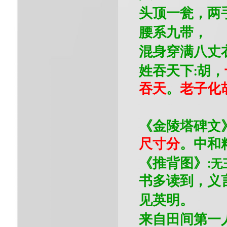
头顶一瓮，两
腰系九带，
混身穿满八丈
姓吞天下
胡，
:
吞天
。
老子化
《金陵塔碑文
尺寸分
。中和
《推背图》
无
:
书多读到，义
见英明。
来自田间第一