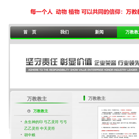
首 页
我们
新闻
万教教
万教教主
万教教主
万教教主
永生神的印 弓乙灵符 弓弓
乙乙灵符 中天灵符
胡中粮