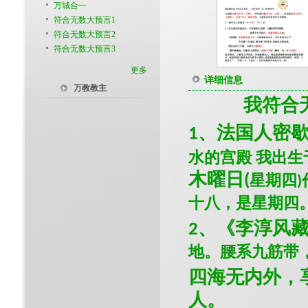
万城合一
符合无数大预言1
符合无数大预言2
符合无数大预言3
更多
详细信息
万教教主
我符合
、法国人密
1
水的宫殿 我出生
木曜日
星期四
(
)
十八，是星期四
、《李淳风
2
地。腰系九筋带
四海无内外，
人。