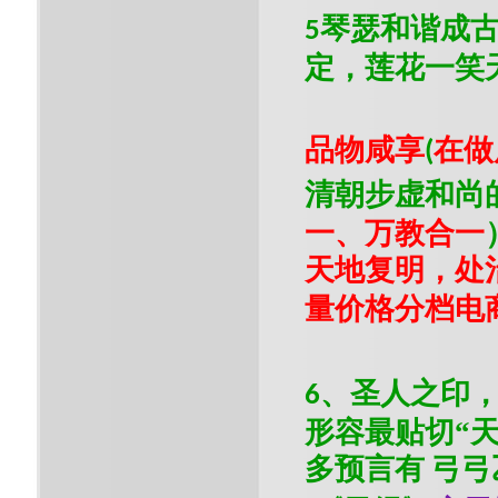
琴瑟和谐成
5
定，莲花一笑
品物咸享
在做
(
清朝步虚和尚
一、万教合一
天地复明，处
量价格分档电
、圣人之印
6
形容最贴切
“
多预言有
弓弓