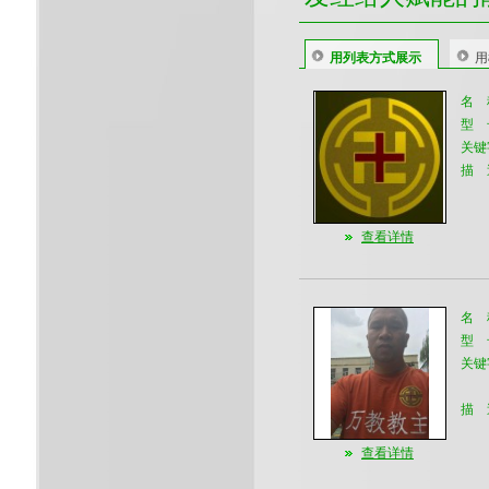
用列表方式展示
用
名 
型 
关键
描 
查看详情
名 
型 
关键
描 
查看详情