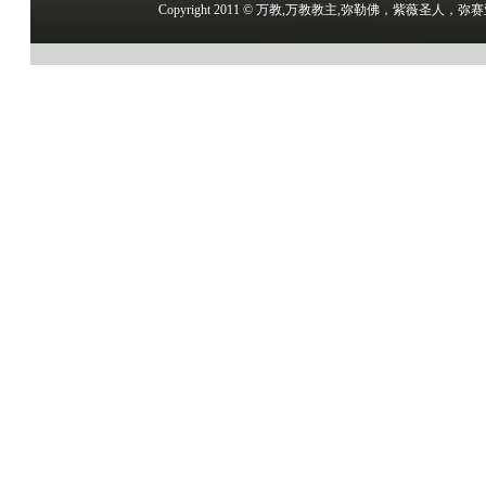
Copyright 2011 © 万教,万教教主,弥勒佛，紫薇圣人，弥赛亚，尔撒圣